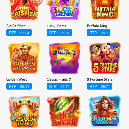
Big CaiShen
Lucky Gems
Buffalo King
RTP
97.04
RTP
96.81
RTP
96.7
Golden West
Classic Fruits 7
5 Fortune Stars
RTP
96.99
RTP
96.74
RTP
96.71