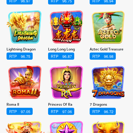
RTP
96.97
RTP
96.75
RTP
96.94
Lightning Dragon
Long Long Long
Aztec Gold Treasure
RTP
96.75
RTP
96.87
RTP
96.98
Roma II
Princess Of Ra
7 Dragons
RTP
97.05
RTP
97.06
RTP
96.72