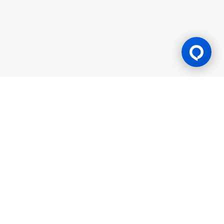
ใบอนุญาตเกม
BK8 ดำเนินการโดยบริษัท Mettlemind Tech Ltd. หมายเลขจดทะเบียน
15779 ที่อยู่จดทะเบียน: ฮัมชาโก, เมืองมูตซามูดู, เกาะอองฌวน , สหภาพคอ
โมโรส BK8ได้รับใบอนุญาตและอยู่ภายใต้การกำกับดูแลโดยรัฐบาลเกาะอองฌ
วน สหภาพคอโมโรส ภายใต้ใบอนุญาตเลขที่ ALSI-202504032-FI2 BK8