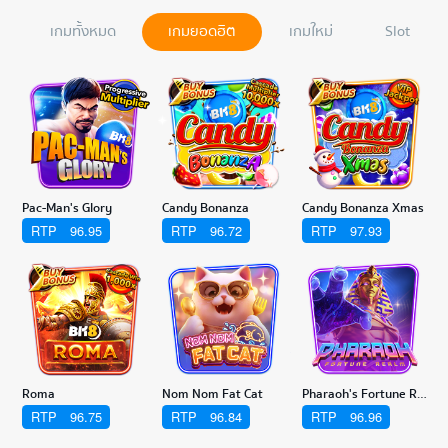
เกมทั้งหมด
เกมยอดฮิต
เกมใหม่
slot
Pac-Man's Glory
Candy Bonanza
Candy Bonanza Xmas
RTP
96.95
RTP
96.72
RTP
97.93
Roma
Nom Nom Fat Cat
Pharaoh's Fortune Realm
RTP
96.75
RTP
96.84
RTP
96.96