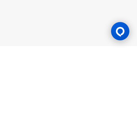
Lesen Permainan
BK8 diuruskan oleh Mettlemind Tech Ltd., nombor pendaftaran:
15779, dengan alamat berdaftar di Hamchako, Mutsamudu,
Pulau Autonomi Anjouan, Kesatuan Comoros. BK8 berlesen dan
dikawal selia oleh Kerajaan Pulau Autonomi Anjouan, Kesatuan