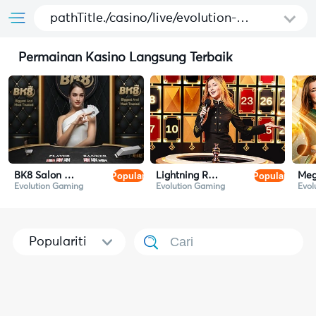
pathTitle./casino/live/evolution-
gaming3
Permainan Kasino Langsung Terbaik
Popular
Popular
BK8 Salon Prive Baccarat
Lightning Roulette
Meg
Evolution Gaming
Evolution Gaming
Evol
Populariti