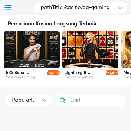
pathTitle./casino/ag-gaming
Permainan Kasino Langsung Terbaik
Popular
Popular
BK8 Salon Prive Baccarat
Lightning Roulette
Meg
Evolution Gaming
Evolution Gaming
Evol
Populariti